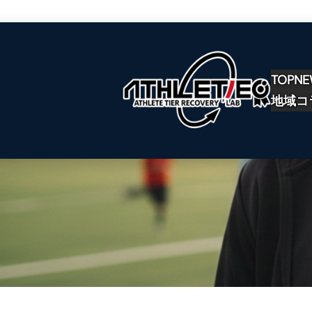
TOP
NE
内
地域コ
容
を
ス
キ
ッ
プ